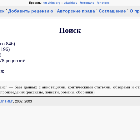
Проекты
tm-vitim.org
:
/dashkov
/rezonans
/photoes
'
'
'
'
ск
Добавить рецензию
Авторские права
Соглашение
О пр
Поиск
го 846)
 196)
)
878 рецензий
я:
нанс" — база данных с аннотациями, критическими статьями, обзорами и от
произведения (рассказы, повести, романы, сборники).
"ВИТИМ"
, 2002, 2003